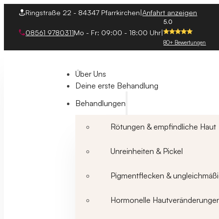
Ringstraße 22 - 84347 Pfarrkirchen
|
Anfahrt anzeigen
5.0
08561 9780311
Mo - Fr: 09:00 - 18:00 Uhr
|
80+ Bewertungen
Über Uns
Deine erste Behandlung
Behandlungen
Rötungen & empfindliche Haut
Unreinheiten & Pickel
Pigmentflecken & ungleichmäßi
Hormonelle Hautveränderunge