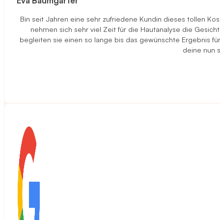
Eva Baumgarter
Bin seit Jahren eine sehr zufriedene Kundin dieses tollen K
nehmen sich sehr viel Zeit für die Hautanalyse die Gesi
begleiten sie einen so lange bis das gewünschte Ergebnis f
deine nun s