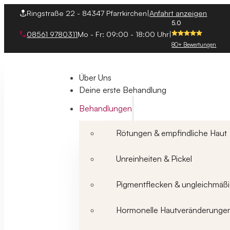
Ringstraße 22 - 84347 Pfarrkirchen
|
Anfahrt anzeigen
5.0
08561 9780311
Mo - Fr: 09:00 - 18:00 Uhr
|
80+ Bewertungen
Über Uns
Deine erste Behandlung
Behandlungen
Rötungen & empfindliche Haut
Unreinheiten & Pickel
Pigmentflecken & ungleichmäßi
Hormonelle Hautveränderunge