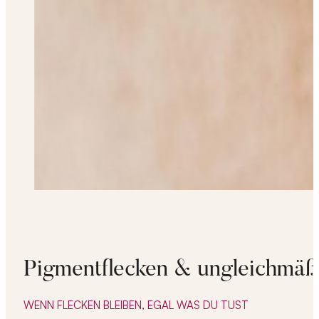
Pigmentflecken & ungleichmäßi
WENN FLECKEN BLEIBEN, EGAL WAS DU TUST