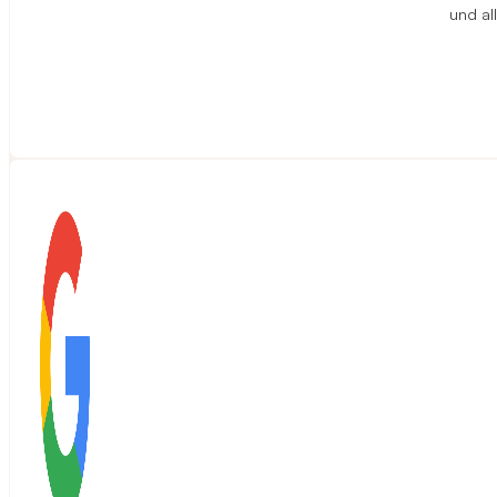
und al