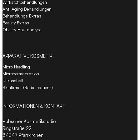
Wirkstoffbehandlungen
Anti Aging Behandlungen
Behandlungs Extras
Beauty Extras
Observ Hautanalyse
APPARATIVE KOSMETIK
Micro Needling
Microdermabrasion
Ultraschall
Skinfirmor (Radiofrequenz)
INFORMATIONEN & KONTAKT
Hübscher Kosmetikstudio
Ringstraße 22
84347 Pfarrkirchen