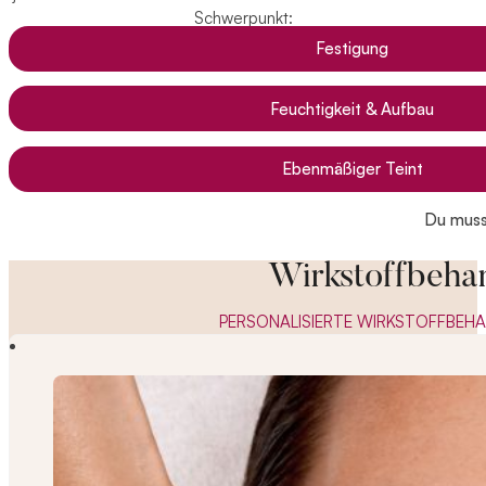
Schwerpunkt:
Festigung
Feuchtigkeit & Aufbau
Ebenmäßiger Teint
Du musst
Wirkstoffbeha
PERSONALISIERTE WIRKSTOFFBEHA